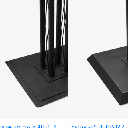
вание для стола SHT-TU6-
Подстолье SHT-TU6-BS2