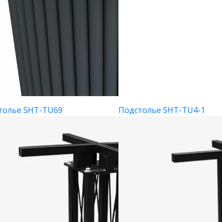
толье SHT-TU69
Подстолье SHT-TU4-1