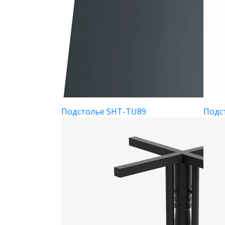
Подстолье SHT-TU89
Подс